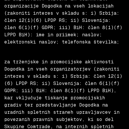
organizacije Dogodka na vseh lokacijah
(zakoniti interes v skladu s: i) Srbija:
člen 12(1)(6) LPDP RS; ii) Slovenija:
člen 6(1)(f) GDPR; iii) BiH: člen 8(1)(f)
LPPD BiH): ime in priimek; naslov;
elektronski naslov; telefonska številka;
za trženjske in promocijske aktivnosti
Dogodka in vseh organizatorjev (zakoniti
interes v skladu s: i) Srbija: člen 12(1)
(6) LPDP RS; ii) Slovenija: člen 6(1)(f)
GDPR; iii) BiH: člen 8(1)(f) LPPD BiH),
kar vključuje tiskanje promocijskih
gradiv ter predstavljanje Dogodka na
uradnih spletnih straneh upravljavcev in
povezanih pravnih subjektov, ki so del
Skupine Comtrade, na internih spletnih