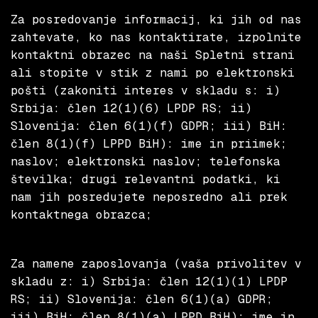
Za posredovanje informacij, ki jih od nas
zahtevate, ko nas kontaktirate, izpolnite
kontaktni obrazec na naši Spletni strani
ali stopite v stik z nami po elektronski
pošti (zakoniti interes v skladu s: i)
Srbija: člen 12(1)(6) LPDP RS; ii)
Slovenija: člen 6(1)(f) GDPR; iii) BiH:
člen 8(1)(f) LPPD BiH): ime in priimek;
naslov; elektronski naslov; telefonska
številka; drugi relevantni podatki, ki
nam jih posredujete neposredno ali prek
kontaktnega obrazca;
Za namene zaposlovanja (vaša privolitev v
skladu z: i) Srbija: člen 12(1)(1) LPDP
RS; ii) Slovenija: člen 6(1)(a) GDPR;
iii) BiH: člen 8(1)(a) LPPD BiH): ime in