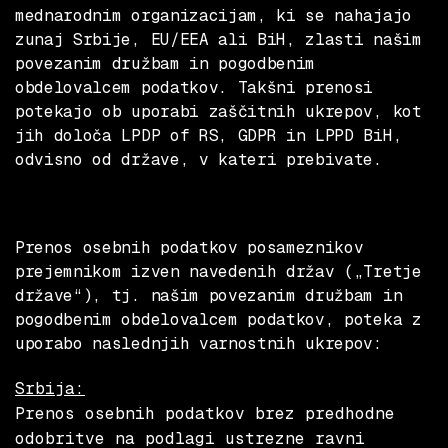
mednarodnim organizacijam, ki se nahajajo
zunaj Srbije, EU/EEA ali BiH, zlasti našim
povezanim družbam in pogodbenim
obdelovalcem podatkov. Takšni prenosi
potekajo ob uporabi zaščitnih ukrepov, kot
jih določa LPDP of RS, GDPR in LPPD BiH,
odvisno od države, v kateri prebivate.
Prenos osebnih podatkov posameznikov
prejemnikom izven navedenih držav („Tretje
države“), tj. našim povezanim družbam in
pogodbenim obdelovalcem podatkov, poteka z
uporabo naslednjih varnostnih ukrepov:
Srbija:
Prenos osebnih podatkov brez predhodne
odobritve na podlagi ustrezne ravni