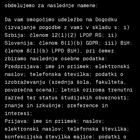
obdelujemo za naslednje namene:
Da vam omogočimo udeležbo na Dogodku
(izvajanje pogodbe z vami v skladu s: i)
Srbija: členom 12(1)(2) LPDP RS; ii)
Slovenija: členom 6(1)(b) GDPR; iii) BiH:
členom 8(1)(b) LPPD BiH), pri čemer
zbiramo naslednje osebne podatke:
Predprijava: ime in priimek; elektronski
naslov; telefonska številka; podatki o
izobraževanju (srednja šola, fakulteta,
povprečna ocena); letnik oziroma trenutni
razred ter status študijskih obveznosti;
znanje in izkušnje; preference in
interesi;
Prijava
:
ime in priimek; naslov;
elektronski naslov; telefonska številka;
konfekcijska številka majice; podatki o