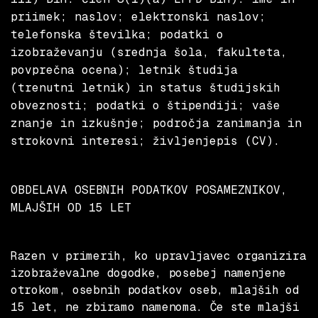
priimek; naslov; elektronski naslov;
telefonska številka; podatki o
izobraževanju (srednja šola, fakulteta,
povprečna ocena); letnik študija
(trenutni letnik) in status študijskih
obveznosti; podatki o štipendiji; vaše
znanje in izkušnje; področja zanimanja in
strokovni interesi; življenjepis (CV).
OBDELAVA OSEBNIH PODATKOV POSAMEZNIKOV,
MLAJŠIH OD 15 LET
Razen v primerih, ko upravljavec organizira
izobraževalne dogodke, posebej namenjene
otrokom, osebnih podatkov oseb, mlajših od
15 let, ne zbiramo namenoma. Če ste mlajši