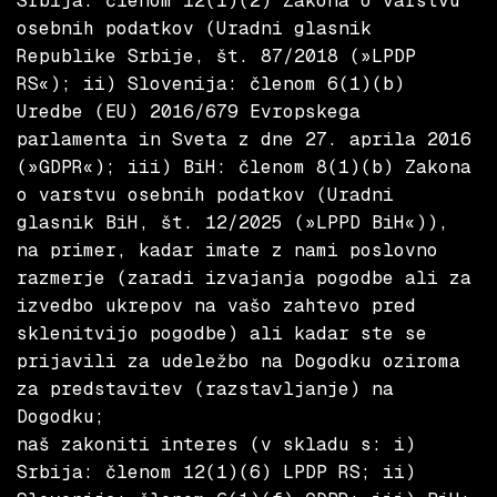
Srbija: členom 12(1)(2) Zakona o varstvu
osebnih podatkov (Uradni glasnik
Republike Srbije, št. 87/2018 (»LPDP
RS«); ii) Slovenija: členom 6(1)(b)
Uredbe (EU) 2016/679 Evropskega
parlamenta in Sveta z dne 27. aprila 2016
(»GDPR«); iii) BiH: členom 8(1)(b) Zakona
o varstvu osebnih podatkov (Uradni
glasnik BiH, št. 12/2025 (»LPPD BiH«)),
na primer, kadar imate z nami poslovno
razmerje (zaradi izvajanja pogodbe ali za
izvedbo ukrepov na vašo zahtevo pred
sklenitvijo pogodbe) ali kadar ste se
prijavili za udeležbo na Dogodku oziroma
za predstavitev (razstavljanje) na
Dogodku;
naš zakoniti interes (v skladu s: i)
Srbija: členom 12(1)(6) LPDP RS; ii)