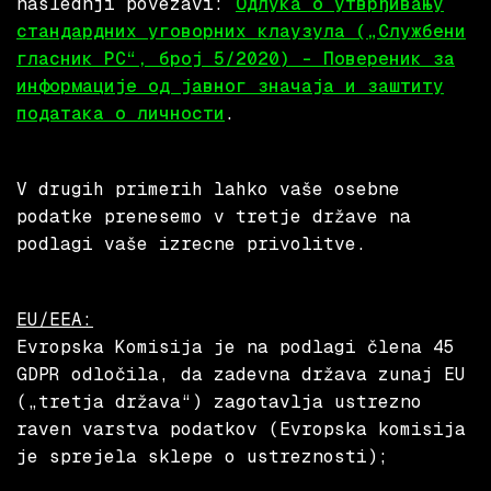
naslednji povezavi:
Oдлукa о утврђивању
стандардних уговорних клаузула („Службени
гласник РС“, број 5/2020) – Повереник за
информације од јавног значаја и заштиту
података о личности
.
V drugih primerih lahko vaše osebne
podatke prenesemo v tretje države na
podlagi vaše izrecne privolitve.
EU/EEA:
Evropska Komisija je na podlagi člena 45
GDPR odločila, da zadevna država zunaj EU
(„tretja država“) zagotavlja ustrezno
raven varstva podatkov (Evropska komisija
je sprejela sklepe o ustreznosti);