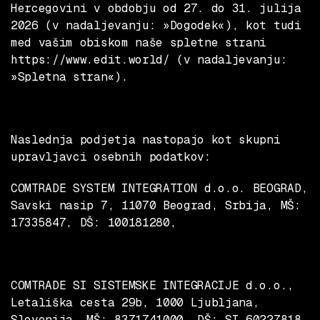
Hercegovini v obdobju od 27. do 31. julija
2026 (v nadaljevanju:
»Dogodek«
), kot tudi
med vašim obiskom naše spletne strani
https://www.edit.world/ (v nadaljevanju:
»Spletna stran«).
Naslednja podjetja nastopajo kot skupni
upravljavci osebnih podatkov:
COMTRADE SYSTEM INTEGRATION d.o.o. BEOGRAD
,
Savski nasip 7, 11070 Beograd, Srbija, MŠ:
17335847, DŠ: 100181280,
COMTRADE SI SISTEMSKE INTEGRACIJE d.o.o.
,
Letališka cesta 29b, 1000 Ljubljana,
Slovenija, MŠ: 8371741000, DŠ: SI 60227818