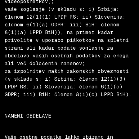
videoposnetkov);
vaše soglasje (v skladu s: i) Srbija:
členom 12(1)(1) LPDP RS; ii) Slovenija:
členom 6(1)(a) GDPR; iii) BiH: členom
8(1)(a) LPPD BiH)), na primer kadar
privolite v uporabo piškotkov na spletni
strani ali kadar podate soglasje za
obdelavo vaših osebnih podatkov za enega
ali več določenih namenov;
za izpolnitev naših zakonskih obveznosti
(v skladu s: i) Srbija: členom 12(1)(3)
LPDP RS; ii) Slovenija: členom 6(1)(c)
GDPR; iii) BiH: členom 8(1)(c) LPPD BiH).
NAMENI OBDELAVE
Vaše osebne podatke lahko zbiramo in