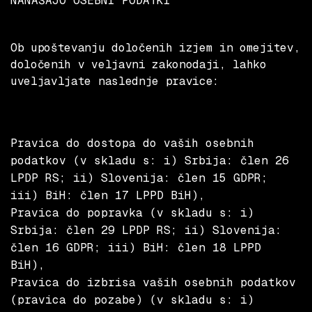
NANAŠAJO OSEBNI PODATKI
Ob upoštevanju določenih izjem in omejitev,
določenih v veljavni zakonodaji, lahko
uveljavljate naslednje pravice:
Pravica do dostopa do vaših osebnih
podatkov (v skladu s: i) Srbija: člen 26
LPDP RS; ii) Slovenija: člen 15 GDPR;
iii) BiH: člen 17 LPPD BiH),
Pravica do popravka (v skladu s: i)
Srbija: člen 29 LPDP RS; ii) Slovenija:
člen 16 GDPR; iii) BiH: člen 18 LPPD
BiH),
Pravica do izbrisa vaših osebnih podatkov
(pravica do pozabe) (v skladu s: i)