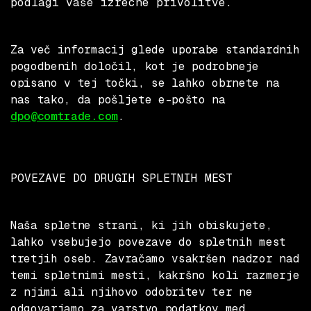
podlagi vaše izrecne privolitve.
Za več informacij glede uporabe standardnih
pogodbenih določil, kot je podrobneje
opisano v tej točki, se lahko obrnete na
nas tako, da pošljete e-pošto na
dpo@comtrade.com
.
POVEZAVE DO DRUGIH SPLETNIH MEST
Naša spletne strani, ki jih obiskujete,
lahko vsebujejo povezave do spletnih mest
tretjih oseb. Zavračamo vsakršen nadzor nad
temi spletnimi mesti, kakršno koli razmerje
z njimi ali njihovo odobritev ter ne
odgovarjamo za varstvo podatkov med