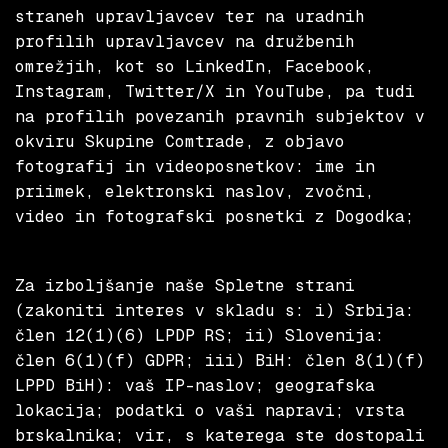
straneh upravljavcev ter na uradnih
profilih upravljavcev na družbenih
omrežjih, kot so LinkedIn, Facebook,
Instagram, Twitter/X in YouTube, pa tudi
na profilih povezanih pravnih subjektov v
okviru Skupine Comtrade, z objavo
fotografij in videoposnetkov: ime in
priimek, elektronski naslov, zvočni,
video in fotografski posnetki z Dogodka;
Za izboljšanje naše Spletne strani
(zakoniti interes v skladu s: i) Srbija:
člen 12(1)(6) LPDP RS; ii) Slovenija:
člen 6(1)(f) GDPR; iii) BiH: člen 8(1)(f)
LPPD BiH): vaš IP-naslov; geografska
lokacija; podatki o vaši napravi; vrsta
brskalnika; vir, s katerega ste dostopali