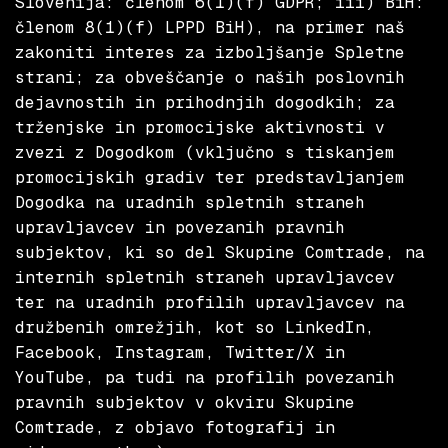
Slovenija: členom 6(1)(f) GDPR; iii) BiH:
členom 8(1)(f) LPPD BiH), na primer naš
zakoniti interes za izboljšanje Spletne
strani; za obveščanje o naših poslovnih
dejavnostih in prihodnjih dogodkih; za
trženjske in promocijske aktivnosti v
zvezi z Dogodkom (vključno s tiskanjem
promocijskih gradiv ter predstavljanjem
Dogodka na uradnih spletnih straneh
upravljavcev in povezanih pravnih
subjektov, ki so del Skupine Comtrade, na
internih spletnih straneh upravljavcev
ter na uradnih profilih upravljavcev na
družbenih omrežjih, kot so LinkedIn,
Facebook, Instagram, Twitter/X in
YouTube, pa tudi na profilih povezanih
pravnih subjektov v okviru Skupine
Comtrade, z objavo fotografij in