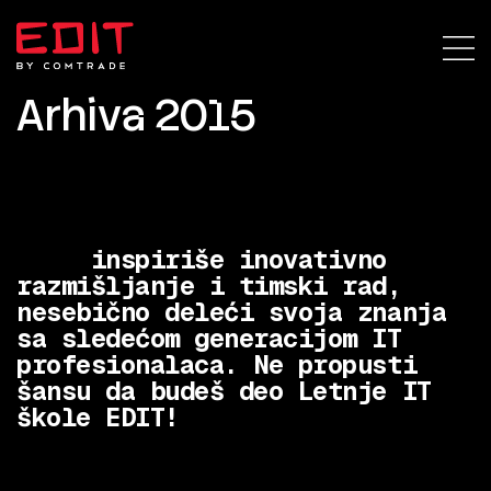
Arhiva 2015
EDIT 2015
EDIT
inspiriše inovativno
razmišljanje i timski rad,
nesebično deleći svoja znanja
sa sledećom generacijom IT
profesionalaca. Ne propusti
šansu da budeš deo Letnje IT
škole EDIT!